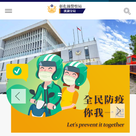
單位介紹
訊息中心
關於我們
各項宣導
主管簡介
最新消息
便民服務
組織執掌
公開徵信專區
治安宣導
民意廣場
聯絡資訊
活動訊息
交通安全宣導
便民服務
‹
影音出版品
轄區概況
RSS訊息中心
預防宣導
表單下載
分局長信箱
›
相關連結
轄區派出所
婦幼宣導
資料查詢
問卷調查
活動相簿
保防宣導
政府資訊公開
警民交流留言板
影音多媒體
網站導覽