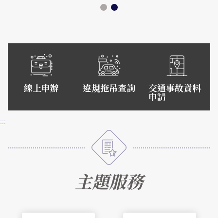
一般犯罪預防宣導
雙語詞彙
交通違規檢舉
雙語詞彙
165反詐騙宣導
婦幼安全空間
本局信箱
法令條文宣導
申辦資訊
常見問答
其他宣導
常見問答
線上申辦
違規拖吊查詢
交通事故資料
申請
廉政指引
English
:::
109年度春節安全維護專區
主題服務