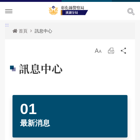
單位介紹
:::
首頁
訊息中心
訊息中心
關於我們
放
列
分
各項宣導
主管簡介
最新消息
大
印
享
訊息中心
便民服務
組織執掌
公開徵信專區
治安宣導
民意廣場
聯絡資訊
活動訊息
交通安全宣導
便民服務
影音出版品
轄區概況
RSS訊息中心
預防宣導
表單下載
分局長信箱
相關連結
轄區派出所
婦幼宣導
資料查詢
問卷調查
活動相簿
最新消息
保防宣導
政府資訊公開
警民交流留言板
影音多媒體
網站導覽