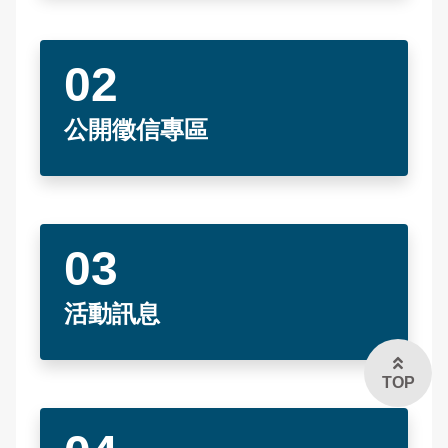
一般犯罪預防宣導
雙語詞彙
交通違規檢舉
雙語詞彙
165反詐騙宣導
婦幼安全空間
本局信箱
法令條文宣導
申辦資訊
公開徵信專區
常見問答
其他宣導
常見問答
廉政指引
English
109年度春節安全維護專區
活動訊息
TOP