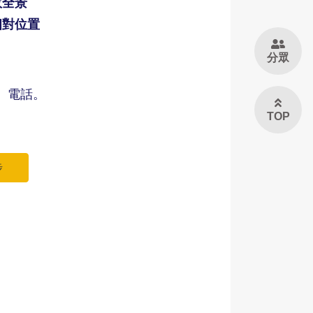
故全景
相對位置
分眾
、電話。
TOP
步