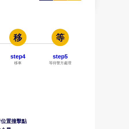
大
印
享
step4
step5
移車
等待警方處理
：
對位置撞擊點