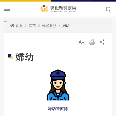
本局簡介
:::
首頁
其它
分眾服務
婦幼
訊息中心
本局願景
放
列
分
便民服務
首長專區
最新消息
大
印
享
婦幼
主題宣導
組織職掌
各項宣導
申辦服務
局長簡介
民意廣場
聯絡方式
活動訊息
常見問題
犯罪預防專區
副局長簡介
組織架構
申辦資訊
影音出版品
優良榮耀
人事公告
相關法規
交通安全專區
局長信箱
歷任局長介紹
業務職掌
線上申辦
犯罪預防
政府資訊公開
警察故事館
性侵高再犯公告
統計資訊
防空避難專區
交通違規
活動相簿
所屬分局
反詐騙專區
彰化縣即時路況資訊服務網
婦幼警察隊
本局參訪須知
安全及衛生防護執行成果
雙語詞彙
婦幼專區
警民交流留言板
影音多媒體
個人資料保護相關資料
所屬直屬隊
本館介紹及沿革
警政統計
測速照相地點
網站導覽