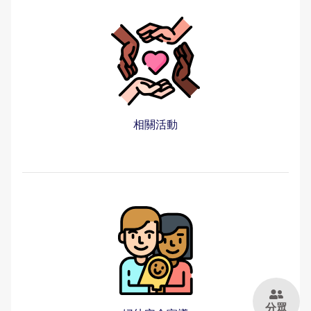
大事記
公開徵信專區
性別主流化專區
防制人口販運宣導專區
Youtube頻道
偵查不公開專區
交通資訊
應用統計分析專區
本縣易肇事路段
婦幼安全警示地點
雙語詞彙
樓層環景導覽
RSS訊息中心
相關連結
警政APP下載
維護管理機制資訊專區
參訪須知
性別統計專區
違規拖吊查詢
高再犯危險之性侵害加害人人數公告專區
本局信箱
緊急連絡電話
警政爭議訊息澄清
治安熱點
廉政指引
各類法規命令
預約參訪
統計資料視覺化查詢專區
交通事故處理幫手
常見問答
請託關說登錄查察作業統計資料
拾得遣失物專區
重大災害通報專區
施政計畫
交通違規簡訊通報
相關活動
各分局分駐（派出）所服務據點
民防召募專區
業務統計
English
預算及決算書
彰化縣擴大召募有志青年加入民防團隊
公職人員利益衝突迴避法身分關係公開專區
民防相關法令及表格
政策及業務宣導資訊查詢專區
補助公告專區
分眾