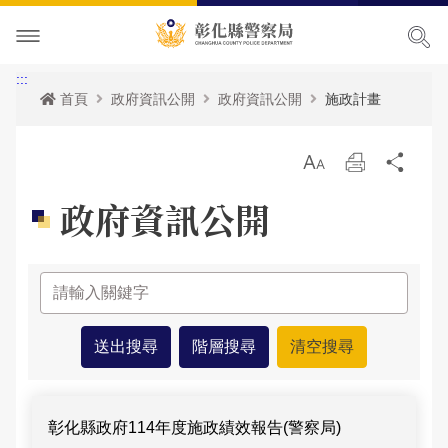
本局簡介
:::
首頁
政府資訊公開
政府資訊公開
施政計畫
訊息中心
本局願景
放
列
分
便民服務
首長專區
最新消息
大
印
享
政府資訊公開
主題宣導
組織職掌
各項宣導
申辦服務
局長簡介
民意廣場
聯絡方式
活動訊息
常見問題
犯罪預防專區
副局長簡介
組織架構
申辦資訊
影音出版品
優良榮耀
人事公告
相關法規
交通安全專區
局長信箱
歷任局長介紹
業務職掌
線上申辦
犯罪預防
政府資訊公開
警察故事館
性侵高再犯公告
統計資訊
防空避難專區
交通違規
活動相簿
所屬分局
反詐騙專區
彰化縣即時路況資訊服務網
政府資訊公開-列表
本局參訪須知
安全及衛生防護執行成果
雙語詞彙
婦幼專區
警民交流留言板
影音多媒體
個人資料保護相關資料
所屬直屬隊
本館介紹及沿革
警政統計
測速照相地點
彰化縣政府114年度施政績效報告(警察局)
網站導覽