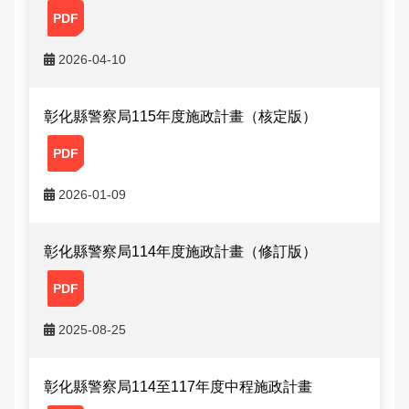
大事記
公開徵信專區
性別主流化專區
防制人口販運宣導專區
Youtube頻道
偵查不公開專區
交通資訊
應用統計分析專區
本縣易肇事路段
婦幼安全警示地點
雙語詞彙
2026-04-10
樓層環景導覽
RSS訊息中心
相關連結
警政APP下載
維護管理機制資訊專區
參訪須知
性別統計專區
違規拖吊查詢
高再犯危險之性侵害加害人人數公告專區
本局信箱
緊急連絡電話
警政爭議訊息澄清
治安熱點
廉政指引
各類法規命令
預約參訪
統計資料視覺化查詢專區
交通事故處理幫手
彰化縣警察局115年度施政計畫（核定版）
常見問答
請託關說登錄查察作業統計資料
拾得遣失物專區
重大災害通報專區
施政計畫
交通違規簡訊通報
2026-01-09
各分局分駐（派出）所服務據點
民防召募專區
業務統計
English
預算及決算書
彰化縣擴大召募有志青年加入民防團隊
彰化縣警察局114年度施政計畫（修訂版）
公職人員利益衝突迴避法身分關係公開專區
民防相關法令及表格
2025-08-25
政策及業務宣導資訊查詢專區
補助公告專區
彰化縣警察局114至117年度中程施政計畫