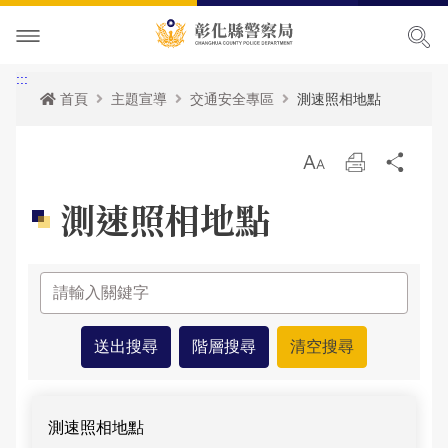
本局簡介
:::
首頁
主題宣導
交通安全專區
測速照相地點
訊息中心
本局願景
放
列
分
便民服務
首長專區
最新消息
大
印
享
測速照相地點
主題宣導
組織職掌
各項宣導
申辦服務
局長簡介
民意廣場
聯絡方式
活動訊息
常見問題
犯罪預防專區
副局長簡介
組織架構
申辦資訊
影音出版品
優良榮耀
人事公告
相關法規
交通安全專區
局長信箱
歷任局長介紹
業務職掌
線上申辦
犯罪預防
政府資訊公開
警察故事館
性侵高再犯公告
統計資訊
防空避難專區
交通違規
活動相簿
所屬分局
反詐騙專區
彰化縣即時路況資訊服務網
測速照相地點-列表
本局參訪須知
安全及衛生防護執行成果
雙語詞彙
婦幼專區
警民交流留言板
影音多媒體
個人資料保護相關資料
所屬直屬隊
本館介紹及沿革
警政統計
測速照相地點
測速照相地點
網站導覽