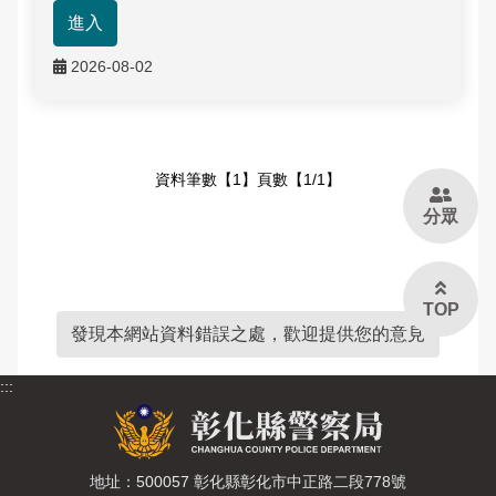
進入
大事記
公開徵信專區
性別主流化專區
防制人口販運宣導專區
Youtube頻道
偵查不公開專區
交通資訊
應用統計分析專區
本縣易肇事路段
婦幼安全警示地點
雙語詞彙
2026-08-02
樓層環景導覽
RSS訊息中心
相關連結
警政APP下載
維護管理機制資訊專區
參訪須知
性別統計專區
違規拖吊查詢
高再犯危險之性侵害加害人人數公告專區
本局信箱
緊急連絡電話
警政爭議訊息澄清
治安熱點
廉政指引
各類法規命令
預約參訪
統計資料視覺化查詢專區
交通事故處理幫手
常見問答
資料筆數【1】頁數【1/1】
請託關說登錄查察作業統計資料
拾得遣失物專區
重大災害通報專區
施政計畫
交通違規簡訊通報
分眾
各分局分駐（派出）所服務據點
民防召募專區
業務統計
English
預算及決算書
彰化縣擴大召募有志青年加入民防團隊
TOP
發現本網站資料錯誤之處，歡迎提供您的意見
公職人員利益衝突迴避法身分關係公開專區
民防相關法令及表格
:::
政策及業務宣導資訊查詢專區
補助公告專區
地址：500057 彰化縣彰化市中正路二段778號