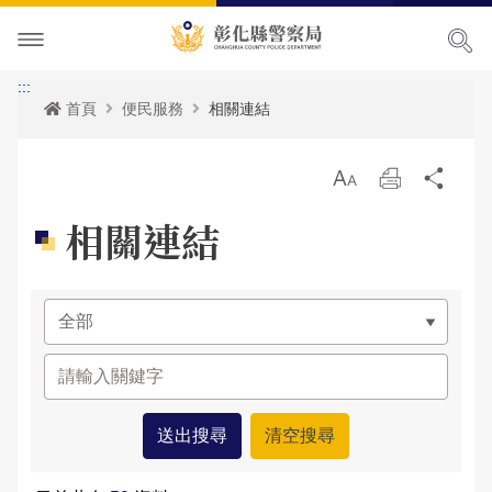
本局簡介
:::
首頁
便民服務
相關連結
訊息中心
本局願景
放
列
分
便民服務
首長專區
最新消息
大
印
享
相關連結
主題宣導
組織職掌
各項宣導
申辦服務
局長簡介
民意廣場
聯絡方式
活動訊息
常見問題
犯罪預防專區
副局長簡介
組織架構
申辦資訊
影音出版品
優良榮耀
人事公告
相關法規
交通安全專區
局長信箱
歷任局長介紹
業務職掌
線上申辦
犯罪預防
政府資訊公開
警察故事館
性侵高再犯公告
統計資訊
防空避難專區
交通違規
活動相簿
所屬分局
反詐騙專區
彰化縣即時路況資訊服務網
本局參訪須知
安全及衛生防護執行成果
雙語詞彙
婦幼專區
警民交流留言板
影音多媒體
個人資料保護相關資料
所屬直屬隊
本館介紹及沿革
警政統計
測速照相地點
網站導覽