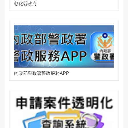
彰化縣政府
治安工作會報
內部控制聲明書
內政部警政署警政服務APP