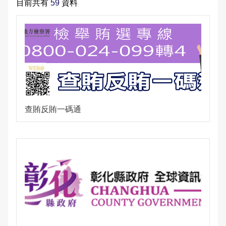
目前共有
59
資料
大事記
公開徵信專區
性別主流化專區
防制人口販運宣導專區
Youtube頻道
偵查不公開專區
交通資訊
應用統計分析專區
本縣易肇事路段
婦幼安全警示地點
雙語詞彙
樓層環景導覽
RSS訊息中心
相關連結
警政APP下載
維護管理機制資訊專區
參訪須知
性別統計專區
違規拖吊查詢
高再犯危險之性侵害加害人人數公告專區
本局信箱
緊急連絡電話
警政爭議訊息澄清
治安熱點
廉政指引
各類法規命令
預約參訪
統計資料視覺化查詢專區
交通事故處理幫手
常見問答
請託關說登錄查察作業統計資料
拾得遣失物專區
重大災害通報專區
施政計畫
交通違規簡訊通報
查賄反賄一碼通
各分局分駐（派出）所服務據點
民防召募專區
業務統計
English
預算及決算書
彰化縣擴大召募有志青年加入民防團隊
公職人員利益衝突迴避法身分關係公開專區
民防相關法令及表格
政策及業務宣導資訊查詢專區
補助公告專區