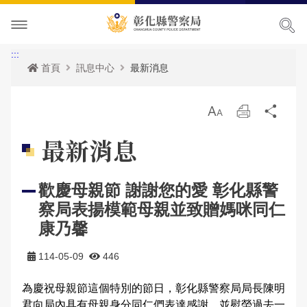
本局簡介
:::
首頁
訊息中心
最新消息
訊息中心
本局願景
放
列
分
便民服務
首長專區
最新消息
大
印
享
最新消息
主題宣導
組織職掌
各項宣導
申辦服務
局長簡介
歡慶母親節 謝謝您的愛 彰化縣警
民意廣場
聯絡方式
活動訊息
常見問題
犯罪預防專區
副局長簡介
組織架構
申辦資訊
察局表揚模範母親並致贈媽咪同仁
影音出版品
優良榮耀
人事公告
相關法規
交通安全專區
局長信箱
歷任局長介紹
業務職掌
線上申辦
犯罪預防
康乃馨
政府資訊公開
警察故事館
性侵高再犯公告
統計資訊
防空避難專區
交通違規
活動相簿
所屬分局
反詐騙專區
彰化縣即時路況資訊服務網
114-05-09
446
為慶祝母親節這個特別的節日，彰化縣警察局局長陳明
本局參訪須知
安全及衛生防護執行成果
雙語詞彙
婦幼專區
警民交流留言板
影音多媒體
個人資料保護相關資料
所屬直屬隊
本館介紹及沿革
警政統計
測速照相地點
網站導覽
君向局內具有母親身分同仁們表達感謝，並慰勞過去一