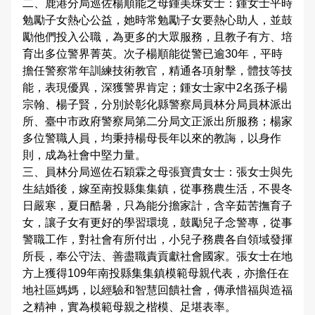
二、鹿港分局巡佐楊順能之母鍾美珠女士：鍾女士平時
治安工作會報
勉勵子女熱心公益，她時常勉勵子女要熱心助人，並鼓
勵他們投入公職，為更多的大眾服務，且教子有方、培
內部控制聲明書
育出多位警界菁英。次子楊順能從警已逾30年，平時
擔任警察常年訓練技術教官，精通各項射擊，體技等技
能，表現優異，深獲警界肯定；鍾女士家中2名孫子楊
宗翰、楊子賢，分別於彰化縣警察局員林分局員林派出
所、臺中市政府警察局第二分局文正派出所服務；楊家
多位警職人員，均秉持楊母長年以來的教誨，以身作
則，成為社會中堅力量。
三、員林分局巡佐石穎霖之母張寶貴女士：張女士與先
生結婚後，嫁至南投縣集集鎮，從事務農生活，不畏冬
日嚴寒，夏日酷暑，只為能分擔家計，含辛茹苦撫育子
女，讓子女有更好的學習環境，鼓勵兒子念警專，從事
警職工作，對社會有所付出，小兒子務農各自領域發揮
所長，奉公守法、善盡職責貢獻社會國家。張女士在地
方上獲得109年南投縣集集鎮模範母親代表，亦擔任在
地社區媽媽，以經驗和智慧回饋社會，傳承惜福與造福
之精神，實為模範母親之楷模、足堪表率。