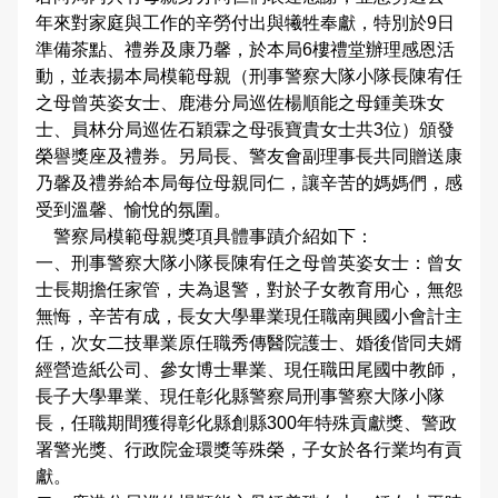
年來對家庭與工作的辛勞付出與犧牲奉獻，特別於9日
大事記
公開徵信專區
性別主流化專區
防制人口販運宣導專區
Youtube頻道
偵查不公開專區
交通資訊
應用統計分析專區
本縣易肇事路段
婦幼安全警示地點
雙語詞彙
準備茶點、禮券及康乃馨，於本局6樓禮堂辦理感恩活
動，並表揚本局模範母親（刑事警察大隊小隊長陳宥任
樓層環景導覽
RSS訊息中心
相關連結
警政APP下載
維護管理機制資訊專區
參訪須知
性別統計專區
違規拖吊查詢
高再犯危險之性侵害加害人人數公告專區
本局信箱
之母曾英姿女士、鹿港分局巡佐楊順能之母鍾美珠女
士、員林分局巡佐石穎霖之母張寶貴女士共3位）頒發
緊急連絡電話
警政爭議訊息澄清
治安熱點
廉政指引
各類法規命令
預約參訪
統計資料視覺化查詢專區
交通事故處理幫手
榮譽獎座及禮券。另局長、警友會副理事長共同贈送康
常見問答
乃馨及禮券給本局每位母親同仁，讓辛苦的媽媽們，感
請託關說登錄查察作業統計資料
拾得遣失物專區
重大災害通報專區
施政計畫
交通違規簡訊通報
受到溫馨、愉悅的氛圍。
警察局模範母親獎項具體事蹟介紹如下：
各分局分駐（派出）所服務據點
民防召募專區
業務統計
一、刑事警察大隊小隊長陳宥任之母曾英姿女士：曾女
English
士長期擔任家管，夫為退警，對於子女教育用心，無怨
預算及決算書
彰化縣擴大召募有志青年加入民防團隊
無悔，辛苦有成，長女大學畢業現任職南興國小會計主
任，次女二技畢業原任職秀傳醫院護士、婚後偕同夫婿
公職人員利益衝突迴避法身分關係公開專區
民防相關法令及表格
經營造紙公司、參女博士畢業、現任職田尾國中教師，
長子大學畢業、現任彰化縣警察局刑事警察大隊小隊
政策及業務宣導資訊查詢專區
長，任職期間獲得彰化縣創縣300年特殊貢獻獎、警政
署警光獎、行政院金環獎等殊榮，子女於各行業均有貢
補助公告專區
獻。