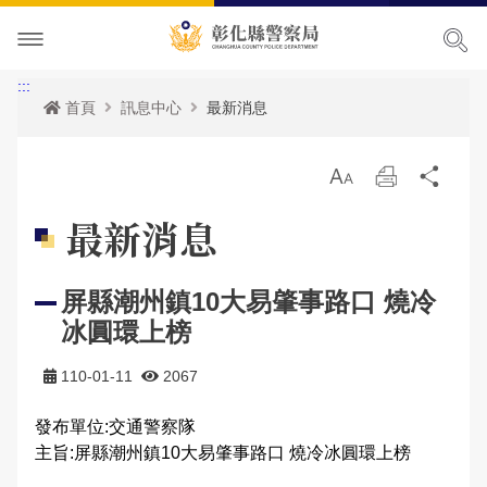
本局簡介
:::
首頁
訊息中心
最新消息
訊息中心
本局願景
放
列
分
便民服務
首長專區
最新消息
大
印
享
最新消息
主題宣導
組織職掌
各項宣導
申辦服務
局長簡介
屏縣潮州鎮10大易肇事路口 燒冷
民意廣場
聯絡方式
活動訊息
常見問題
犯罪預防專區
副局長簡介
組織架構
申辦資訊
冰圓環上榜
影音出版品
優良榮耀
人事公告
相關法規
交通安全專區
局長信箱
歷任局長介紹
業務職掌
線上申辦
犯罪預防
110-01-11
2067
政府資訊公開
警察故事館
性侵高再犯公告
統計資訊
防空避難專區
交通違規
活動相簿
所屬分局
反詐騙專區
彰化縣即時路況資訊服務網
發布單位:交通警察隊
主旨:屏縣潮州鎮10大易肇事路口 燒冷冰圓環上榜
本局參訪須知
安全及衛生防護執行成果
雙語詞彙
婦幼專區
警民交流留言板
影音多媒體
個人資料保護相關資料
所屬直屬隊
本館介紹及沿革
警政統計
測速照相地點
網站導覽