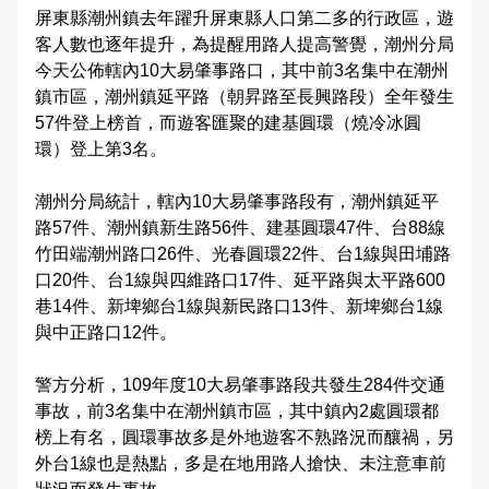
屏東縣潮州鎮去年躍升屏東縣人口第二多的行政區，遊
大事記
公開徵信專區
性別主流化專區
防制人口販運宣導專區
Youtube頻道
偵查不公開專區
交通資訊
應用統計分析專區
本縣易肇事路段
婦幼安全警示地點
客人數也逐年提升，為提醒用路人提高警覺，潮州分局
雙語詞彙
今天公佈轄內10大易肇事路口，其中前3名集中在潮州
樓層環景導覽
RSS訊息中心
相關連結
警政APP下載
維護管理機制資訊專區
參訪須知
性別統計專區
違規拖吊查詢
高再犯危險之性侵害加害人人數公告專區
鎮市區，潮州鎮延平路（朝昇路至長興路段）全年發生
本局信箱
57件登上榜首，而遊客匯聚的建基圓環（燒冷冰圓
緊急連絡電話
警政爭議訊息澄清
治安熱點
廉政指引
各類法規命令
預約參訪
統計資料視覺化查詢專區
交通事故處理幫手
環）登上第3名。
常見問答
請託關說登錄查察作業統計資料
拾得遣失物專區
重大災害通報專區
施政計畫
交通違規簡訊通報
潮州分局統計，轄內10大易肇事路段有，潮州鎮延平
路57件、潮州鎮新生路56件、建基圓環47件、台88線
各分局分駐（派出）所服務據點
民防召募專區
業務統計
竹田端潮州路口26件、光春圓環22件、台1線與田埔路
English
口20件、台1線與四維路口17件、延平路與太平路600
預算及決算書
彰化縣擴大召募有志青年加入民防團隊
巷14件、新埤鄉台1線與新民路口13件、新埤鄉台1線
與中正路口12件。
公職人員利益衝突迴避法身分關係公開專區
民防相關法令及表格
警方分析，109年度10大易肇事路段共發生284件交通
政策及業務宣導資訊查詢專區
事故，前3名集中在潮州鎮市區，其中鎮內2處圓環都
榜上有名，圓環事故多是外地遊客不熟路況而釀禍，另
補助公告專區
外台1線也是熱點，多是在地用路人搶快、未注意車前