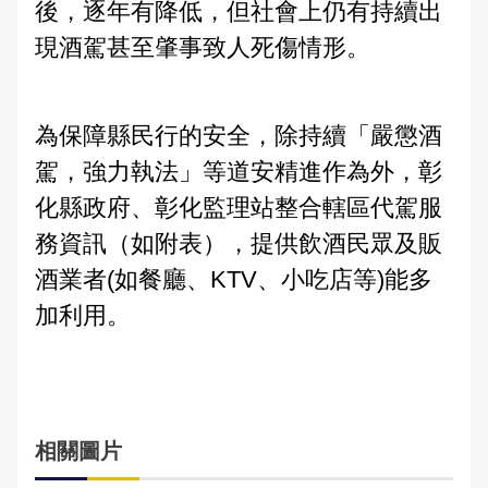
後，逐年有降低，但社會上仍有持續出
大事記
公開徵信專區
性別主流化專區
防制人口販運宣導專區
Youtube頻道
偵查不公開專區
交通資訊
應用統計分析專區
本縣易肇事路段
婦幼安全警示地點
現酒駕甚至肇事致人死傷情形。
雙語詞彙
樓層環景導覽
RSS訊息中心
相關連結
警政APP下載
維護管理機制資訊專區
參訪須知
性別統計專區
違規拖吊查詢
高再犯危險之性侵害加害人人數公告專區
本局信箱
為保障縣民行的安全，除持續「嚴懲酒
緊急連絡電話
警政爭議訊息澄清
治安熱點
廉政指引
各類法規命令
預約參訪
統計資料視覺化查詢專區
交通事故處理幫手
常見問答
駕，強力執法」等道安精進作為外，彰
請託關說登錄查察作業統計資料
拾得遣失物專區
重大災害通報專區
施政計畫
交通違規簡訊通報
化縣政府、彰化監理站整合轄區代駕服
各分局分駐（派出）所服務據點
民防召募專區
業務統計
務資訊（如附表），提供飲酒民眾及販
English
酒業者(如餐廳、KTV、小吃店等)能多
預算及決算書
彰化縣擴大召募有志青年加入民防團隊
加利用。
公職人員利益衝突迴避法身分關係公開專區
民防相關法令及表格
政策及業務宣導資訊查詢專區
相關圖片
補助公告專區