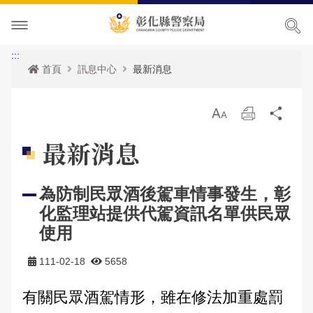
本局簡介
:::
首頁
訊息中心
最新消息
訊息中心
本局願景
放
列
分
便民服務
首長專區
最新消息
大
印
享
最新消息
主題宣導
組織職掌
各項宣導
申辦服務
局長簡介
為防制民眾酒後駕車情事發生，彰
民意廣場
聯絡方式
活動訊息
常見問題
犯罪預防專區
副局長簡介
組織架構
申辦資訊
化監理站提供代駕資訊名單供民眾
影音出版品
優良榮耀
人事公告
相關法規
交通安全專區
局長信箱
歷任局長介紹
業務職掌
線上申辦
犯罪預防
使用
政府資訊公開
警察故事館
性侵高再犯公告
統計資訊
防空避難專區
交通違規
活動相簿
所屬分局
反詐騙專區
彰化縣即時路況資訊服務網
111-02-18
5658
有關民眾酒駕情形，雖在修法加重處罰
本局參訪須知
安全及衛生防護執行成果
雙語詞彙
婦幼專區
警民交流留言板
影音多媒體
個人資料保護相關資料
所屬直屬隊
本館介紹及沿革
警政統計
測速照相地點
網站導覽