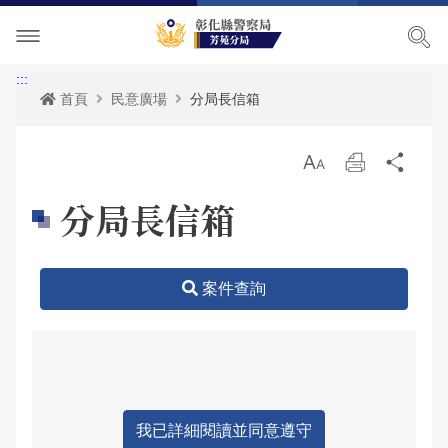
單位介紹
:::
首頁
民意廣場
分局長信箱
訊息中心
關於我們
放
列
分
各項宣導
主管簡介
最新消息
大
印
享
分局長信箱
便民服務
組織執掌
活動訊息
交通安全宣導
民意廣場
聯絡資訊
榮譽榜
犯罪預防宣導
表單下載
案件查詢
影音出版品
轄區概況
RSS訊息中心
婦幼安全宣導
雙語詞彙
分局長信箱
相關連結
轄區派出所
反賄選專區
申辦資訊
交通違規檢舉
活動相簿
165反詐騙宣導
政府資訊公開
警民交流留言板
影音多媒體
我已詳細閱讀並同意遵守
網站導覽