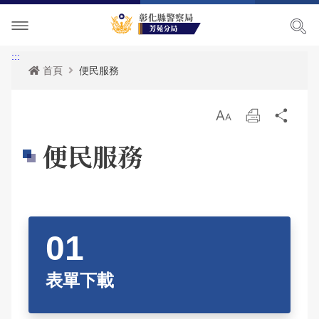
單位介紹
:::
首頁
便民服務
訊息中心
關於我們
放
列
分
各項宣導
主管簡介
最新消息
大
印
享
便民服務
便民服務
組織執掌
活動訊息
交通安全宣導
民意廣場
聯絡資訊
榮譽榜
犯罪預防宣導
表單下載
影音出版品
轄區概況
RSS訊息中心
婦幼安全宣導
雙語詞彙
分局長信箱
相關連結
轄區派出所
反賄選專區
申辦資訊
交通違規檢舉
活動相簿
表單下載
165反詐騙宣導
政府資訊公開
警民交流留言板
影音多媒體
網站導覽