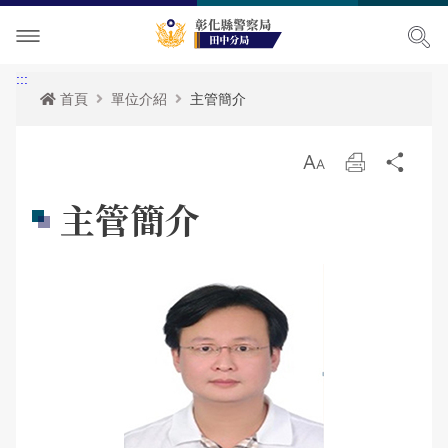
單位介紹
:::
首頁
單位介紹
主管簡介
訊息中心
關於我們
放
列
分
各項宣導
主管簡介
最新消息
大
印
享
主管簡介
便民服務
組織執掌
活動訊息
各項宣導
民意廣場
聯絡資訊
RSS訊息中心
表單下載
影音出版品
轄區概況
資料查詢
分局長信箱
相關連結
各分駐(派出)所轄區介紹
政府資訊公開
問卷調查
活動相簿
雙語詞彙
警民交流留言板
影音多媒體
田中派出所轄區介紹
網站導覽