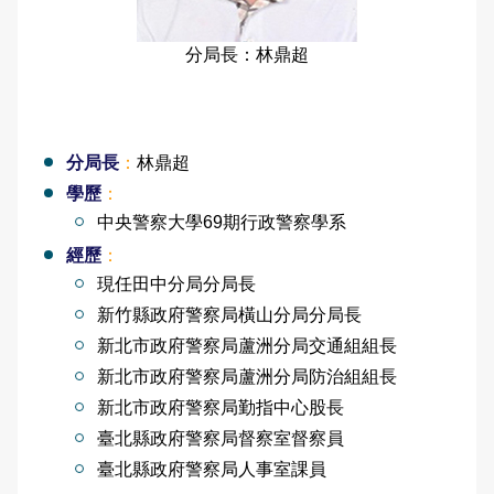
申辦資訊
交通違規檢舉
內安派出所轄區介紹
雙語詞彙
分局長：林鼎超
常見問答
社頭分駐所轄區介紹
本局信箱
朝興派出所轄區介紹
常見問答
分局長
：
林鼎超
二水分駐所轄區介紹
學歷
：
中央警察大學69期行政警察學系
源泉派出所轄區介紹
經歷
：
English
現任田中分局分局長
新竹縣政府警察局橫山分局分局長
新北市政府警察局蘆洲分局交通組組長
新北市政府警察局蘆洲分局防治組組長
新北市政府警察局勤指中心股長
臺北縣政府警察局督察室督察員
臺北縣政府警察局人事室課員