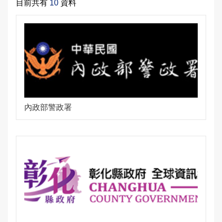
目前共有
10
資料
申辦資訊
交通違規檢舉
雙語詞彙
常見問答
本局信箱
民眾檔案應用專區
常見問答
內政部警政署
English