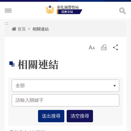
單位介紹
:::
首頁
相關連結
訊息中心
關於我們
放
列
分
各項宣導
主管簡介
最新消息
大
印
享
相關連結
便民服務
組織執掌
活動訊息
交通安全宣導
民意廣場
聯絡資訊
RSS訊息中心
婦幼宣導
便民服務
影音出版品
轄區概況
保防宣導
表單下載
分局長信箱
相關連結
轄區派出所
一般犯罪預防宣導
政府資訊公開
問卷調查
活動相簿
青春專案
雙語詞彙
警民交流留言板
影音多媒體
網站導覽