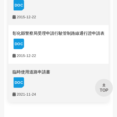
申辦資訊
交通違規檢舉
雙語詞彙
2015-12-22
常見問答
本局信箱
民眾檔案應用專區
彰化縣警察局受理申請行駛管制路線通行證申請表
常見問答
2015-12-22
English
臨時使用道路申請書
TOP
2021-11-24