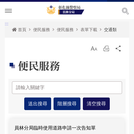
單位介紹
:::
首頁
便民服務
便民服務
表單下載
交通類
訊息中心
關於我們
放
列
分
各項宣導
主管簡介
最新消息
大
印
享
便民服務
便民服務
組織執掌
活動訊息
交通安全宣導
民意廣場
聯絡資訊
RSS訊息中心
婦幼宣導
便民服務
影音出版品
轄區概況
保防宣導
表單下載
分局長信箱
相關連結
轄區派出所
一般犯罪預防宣導
政府資訊公開
問卷調查
活動相簿
便民服務-列表
青春專案
雙語詞彙
警民交流留言板
影音多媒體
員林分局臨時使用道路申請一次告知單
網站導覽