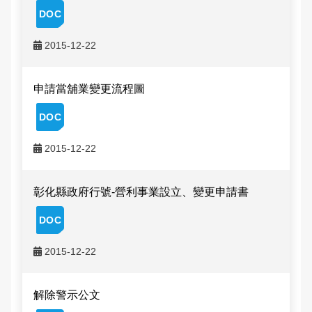
申辦資訊
交通違規檢舉
雙語詞彙
2015-12-22
常見問答
本局信箱
民眾檔案應用專區
申請當舖業變更流程圖
常見問答
2015-12-22
English
彰化縣政府行號-營利事業設立、變更申請書
2015-12-22
解除警示公文