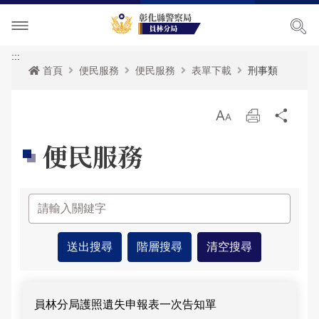
單位介紹
:::
首頁
便民服務
便民服務
表單下載
刑事類
訊息中心
關於我們
放
列
分
各項宣導
主管簡介
最新消息
大
印
享
便民服務
便民服務
組織執掌
活動訊息
交通安全宣導
民意廣場
聯絡資訊
RSS訊息中心
婦幼宣導
便民服務
影音出版品
轄區概況
保防宣導
表單下載
分局長信箱
相關連結
轄區派出所
一般犯罪預防宣導
政府資訊公開
問卷調查
活動相簿
便民服務-列表
青春專案
雙語詞彙
警民交流留言板
影音多媒體
員林分局護照遺失申報表一次告知單
網站導覽