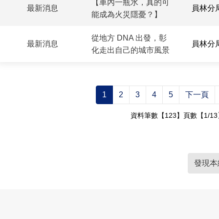
【車內一瓶水，真的可
最新消息
員林分
能成為火災隱憂？】
從地方 DNA 出發，彰
最新消息
員林分
化走出自己的城市風景
1
2
3
4
5
下一頁
資料筆數【123】頁數【1/13
發現本