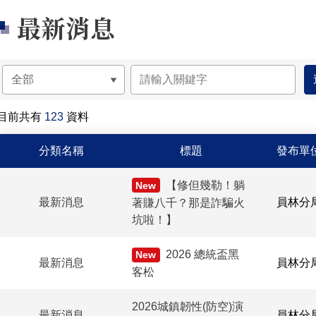
最新消息
目前共有
123
資料
最新消息-列表
分類名稱
標題
發布單
【修但幾勒！躺
New
最新消息
員林分
著賺八千？那是詐騙火
坑啦！】
2026 總統盃黑
New
最新消息
員林分
客松
2026城鎮韌性(防空)演
最新消息
員林分