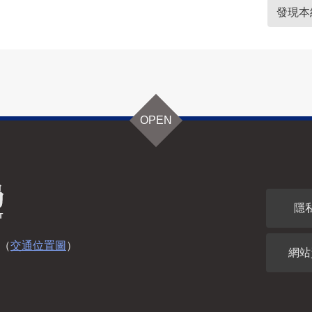
發現本
OPEN
隱
（
交通位置圖
）
網站