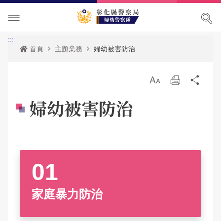
單位介紹
:::
首頁
主題業務
婦幼被害防治
訊息中心
關於我們
放
列
分
便民服務
隊長簡介
最新消息
大
印
享
婦幼被害防治
主題業務
組織架構
活動訊息
婦幼宣導申請服務
民意廣場
聯絡資訊及位置
RSS訊息中心
警察法規查詢
婦幼被害防治
影音出版品
性侵高再犯危險人數查詢
性騷擾防治
民眾意見信箱
家庭暴力防治
相關連結
婦幼專區
兒少保護
警民交流留言板
活動相簿
性侵害防治
家庭暴力防治
政府資訊公開
影音多媒體
兒少性剝削防制
網站導覽