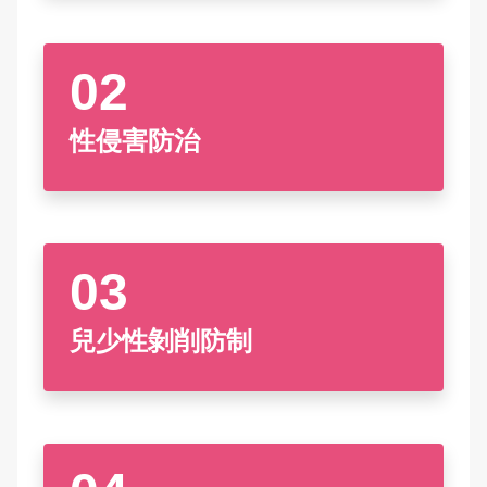
申辦資訊
跟蹤騷擾防制
雙語詞彙
性影像防治
常見問答
性侵害防治
English
兒少性剝削防制