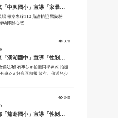
婦幼安全宣導列車來到二林鎮「中興國小」宣導「家暴」相關議題
 報案專線110 蒐證拍照 醫院驗
婦幼隊關心您
370
9
婦幼安全宣導列車來到溪湖鎮「溪湖國中」宣導「性剝削」相關議題
能會觸法喔! 有事1-＃拍攝同學裸照 拍攝
有事2-＃好康互相報 散布、傳送兒少
340
9
婦幼安全宣導列車來到芬園鄉「茄荖國小」宣導「性剝削」相關議題