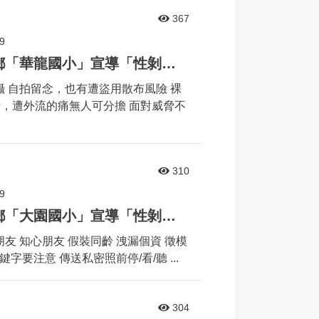
367
9
婦幼安全宣導列車來到秀水鄉「華龍國小」宣導「性剝削」相關議題
攝 自拍留念，也有遭盜用散布風險 裸
錯，遭外流的痛無人可分擔 面對威脅不
310
9
婦幼安全宣導列車來到埔鹽鄉「大園國小」宣導「性剝削」相關議題
友 知心朋友 假裝同齡 洩漏個資 徵模
字要注意 傳送私密照前停/看/聽 ...
304