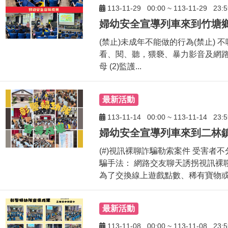
113-11-29
00:00
~
113-11-29
23:5
(禁止)未成年不能做的行為(禁止) 
看、閱、聽，猥褻、暴力影音及網路內
母 (2)監護...
最新活動
113-11-14
00:00
~
113-11-14
23:5
(#)視訊裸聊詐騙勒索案件 受害者
騙手法： 網路交友聊天誘拐視訊裸
為了交換線上遊戲點數、稀有寶物或.
最新活動
113-11-08
00:00
~
113-11-08
23:5