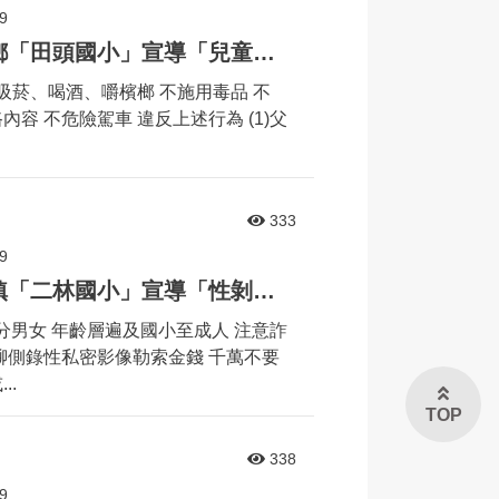
9
婦幼安全宣導列車來到竹塘鄉「田頭國小」宣導「兒童自我保護」相關議題
不吸菸、喝酒、嚼檳榔 不施用毒品 不
容 不危險駕車 違反上述行為 (1)父
333
9
婦幼安全宣導列車來到二林鎮「二林國小」宣導「性剝削」相關議題
不分男女 年齡層遍及國小至成人 注意詐
聊側錄性私密影像勒索金錢 千萬不要
..
TOP
338
9