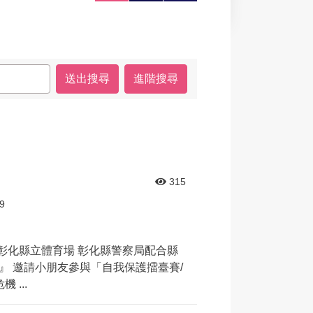
大
印
享
進階搜尋
315
9
在彰化縣立體育場 彰化縣警察局配合縣
』 邀請小朋友參與「自我保護擂臺賽/
...