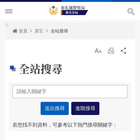
單位介紹
:::
首頁
其它
全站搜尋
訊息中心
主管簡介
放
列
分
各項宣導
組織執掌
最新消息
大
印
享
全站搜尋
便民服務
聯絡資訊
活動訊息
治安宣導
民意廣場
轄區概況
公開徵信專區
交通安全宣導
政府資訊公開
影音出版品
轄區派出所
RSS訊息中心
婦幼宣導
申辦資訊
分局長信箱
進階搜尋
相關連結
保防宣導
常見問答
問卷調查
活動相簿
若您找不到資料，可參考以下熱門搜尋關鍵字：
廉政指引
防空疏散避難專區
警民交流留言板
影音多媒體
網站導覽