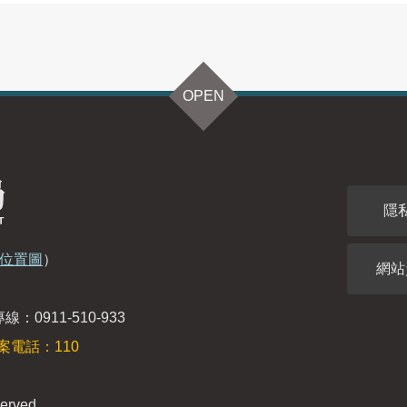
OPEN
隱
位置圖
）
網站
：0911-510-933
案電話：110
erved.