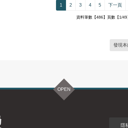
1
2
3
4
5
下一頁
資料筆數【486】頁數【1/49
發現本
OPEN
隱