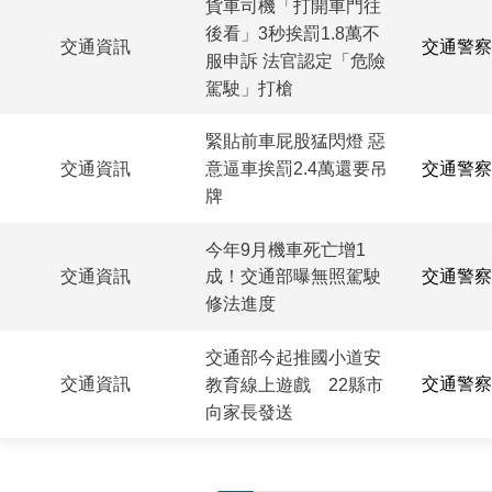
貨車司機「打開車門往
後看」3秒挨罰1.8萬不
交通資訊
交通警察
服申訴 法官認定「危險
駕駛」打槍
緊貼前車屁股猛閃燈 惡
交通資訊
交通警察
意逼車挨罰2.4萬還要吊
牌
今年9月機車死亡增1
交通資訊
交通警察
成！交通部曝無照駕駛
修法進度
交通部今起推國小道安
交通資訊
交通警察
教育線上遊戲 22縣市
向家長發送