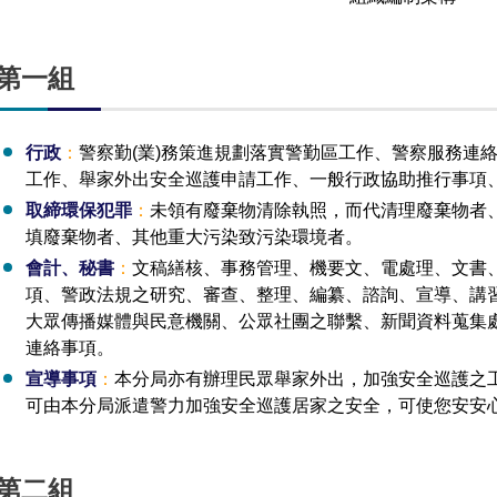
第一組
行政
：
警察勤(業)務策進規劃落實警勤區工作、警察服務連
工作、舉家外出安全巡護申請工作、一般行政協助推行事項
取締環保犯罪
：
未領有廢棄物清除執照，而代清理廢棄物者
填廢棄物者、其他重大污染致污染環境者。
會計、秘書
：
文稿繕核、事務管理、機要文、電處理、文書
項、警政法規之研究、審查、整理、編纂、諮詢、宣導、講
大眾傳播媒體與民意機關、公眾社團之聯繫、新聞資料蒐集
連絡事項。
宣導事項
：
本分局亦有辦理民眾舉家外出，加強安全巡護之
可由本分局派遣警力加強安全巡護居家之安全，可使您安安
第二組