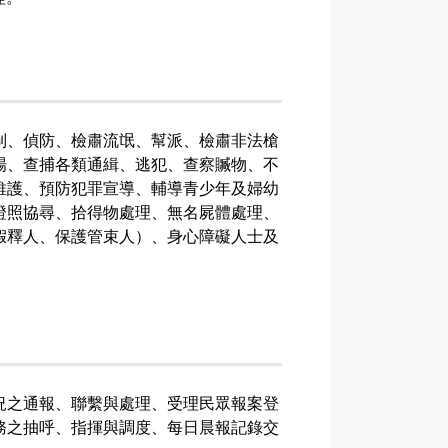
制、偵防、檢肅流氓、幫派、檢肅非法槍
場、查捕各類通緝、逃犯、查察贓物、不
維護、預防犯罪宣導、輔導青少年及婦幼
證照協尋、拾得物處理、無名屍體處理、
假釋人、保護管束人）、身心障礙人士及
況之通報、聯繫與處理、受理民眾報案登
務之抽呼、指揮與調度、每日晨報記錄交