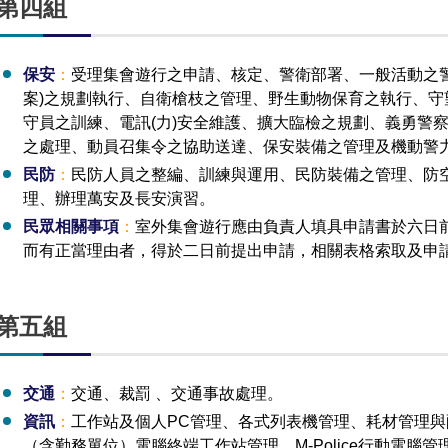
第四組
保安
：
受理集會遊行之申請、核定、警衛部署、一般活動之
案)之規劃執行、自衛槍枝之管理、野生動物保育之執行、
守員之訓練、電訊(力)安全維護、擴大臨檢之規劃、義勇警
之處理、動員召集令之協助送達、保安裝備之管理及機動警
民防
：
民防人員之整編、訓練與運用、民防裝備之管理、防
理、辦理萬安及長安演習。
民眾相關事項
：
室外集會遊行應由負責人填具申請書於六日
而有正當理由者，得於二日前提出申請，相關表格索取及申
第五組
交通
：
交通、裁罰 、交通事故處理。
資訊
：
工作站及個人PC管理、各式列表機管理、耗材管理
（含勤務單位）電腦終端工作站管理、M-Police行動電腦管