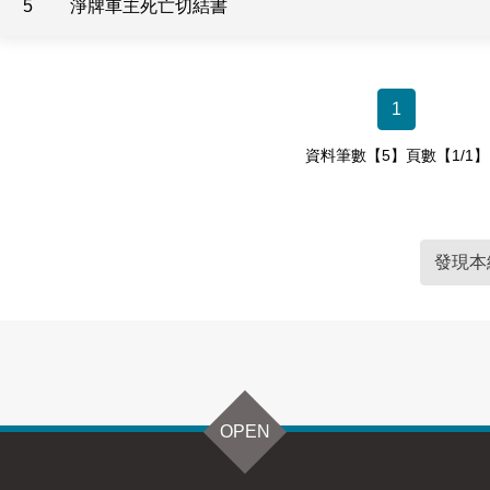
5
淨牌車主死亡切結書
1
資料筆數【5】頁數【1/1】
發現本
OPEN