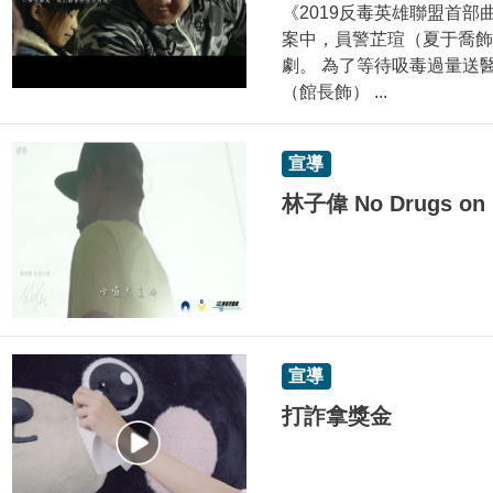
《2019反毒英雄聯盟首部
案中，員警芷瑄（夏于喬飾
劇。 為了等待吸毒過量送
（館長飾） ...
宣導
林子偉 No Drugs o
宣導
打詐拿獎金