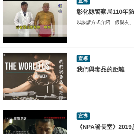
宣導
彰化縣警察局110年
以詼諧方式介紹「假親友」
宣導
我們與毒品的距離
宣導