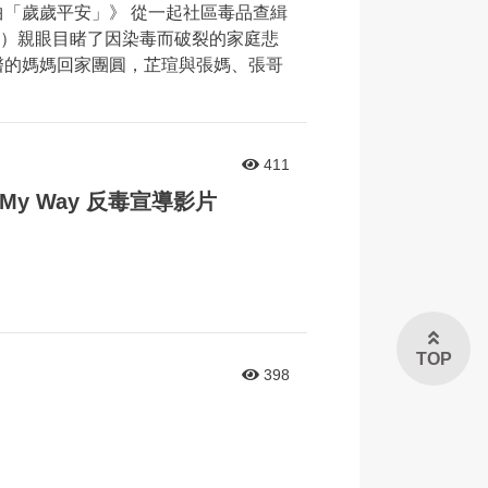
曲「歲歲平安」》 從一起社區毒品查緝
）親眼目睹了因染毒而破裂的家庭悲
醫的媽媽回家團圓，芷瑄與張媽、張哥
411
n My Way 反毒宣導影片
TOP
398