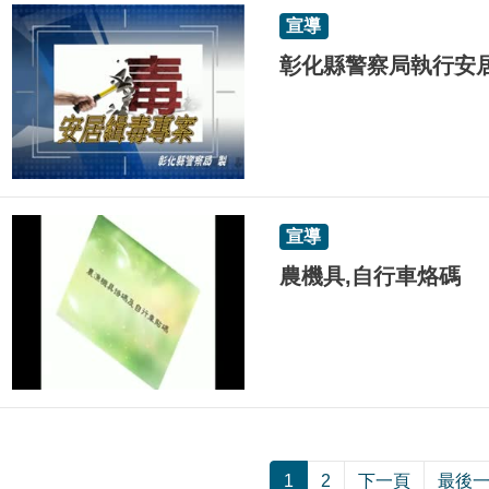
宣導
彰化縣警察局執行安
宣導
農機具,自行車烙碼
1
2
下一頁
最後