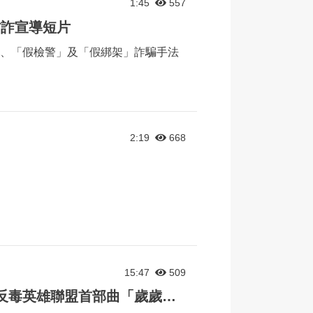
1:45
557
防詐宣導短片
、「假檢警」及「假綁架」詐騙手法
2:19
668
15:47
509
《NPA署長室》2019反毒英雄聯盟首部曲「歲歲平安」ft. 飆捍館長、夏于喬（喬喬）