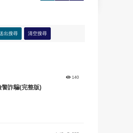
大
印
享
140
檢警詐騙(完整版)