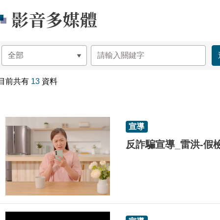
影音多媒體
目前共有
13
資料
宣導
反詐騙宣導_雷洪-假