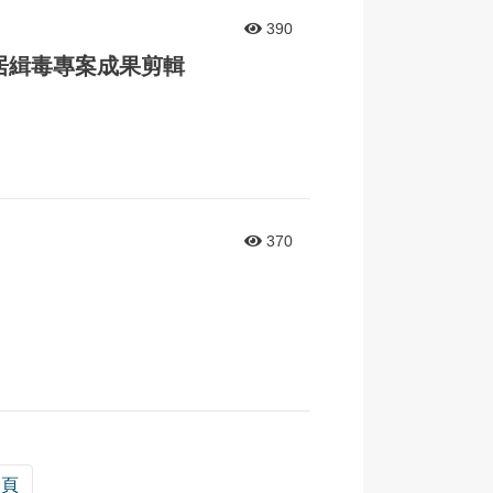
390
居緝毒專案成果剪輯
370
一頁