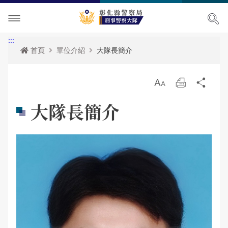
單位介紹
:::
首頁
單位介紹
大隊長簡介
訊息中心
關於我們
放
列
分
便民服務
大隊長簡介
最新消息
大
印
享
大隊長簡介
民意廣場
組織架構
活動訊息
便民服務
影音出版品
聯絡資訊及位置
各項宣導
政府資訊公開
問卷調查
相關連結
RSS訊息中心
法規查詢
警民交流留言板
活動相簿
其它
申辦資訊
影音多媒體
常見問答
網站導覽
網站導覽