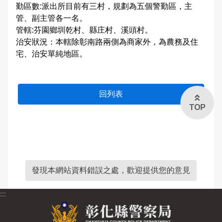
勤區數:派出所目前有三村，規劃為五個警勤區，主
法令條文宣導
申辦服務
警民交流留言板
管、副主管各一名。
雙語詞彙
管轄:芬園鄉圳乾村、縣庄村、溪頭村。
交通管制公告
常見問題
治安狀況：本轄除彰南路兩側為商家外，為農務及住
本局信箱
宅、治安單純地區。
路口錄影監視系統
常見問答
綜合業務宣導
回列表
TOP
English
發現本網站資料錯誤之處，歡迎提供您的意見
:::