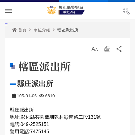
單位介紹
:::
首頁
單位介紹
轄區派出所
訊息中心
轄區派出所
放
列
分
各項宣導
關於我們
最新消息
大
印
享
轄區派出所
便民服務
主管簡介
活動訊息
交通安全宣導
縣庄派出所
民意廣場
組織執掌
RSS訊息中心
婦幼宣導
資料查詢
105-01-06
6810
影音出版品
聯絡資訊
保防宣導
表單下載
分局長信箱
縣庄派出所
相關連結
轄區概況
犯罪預防宣導
政府資訊公開
問卷調查
活動相簿
地址:彰化縣芬園鄉圳乾村彰南路二段131號
電話:049-2525151
165反詐騙宣導
雙語詞彙
交通違規舉發
影音多媒體
警用電話:7475145
網站導覽