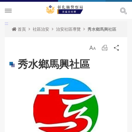
社區治安簡介
:::
首頁
社區治安
治安社區導覽
秀水鄉馬興社區
社區治安
放
列
分
社區活動
社區守望相助隊
大
印
享
秀水鄉馬興社區
下載專區
治安社區導覽
活動訊息
政令宣導
電子報
竹塘鄉竹塘社區
網站導覽
社區經驗分享
社頭鄉張厝社區
雙語詞彙
鹿港鎮南勢社區
常見問答
溪湖鎮汴頭社區