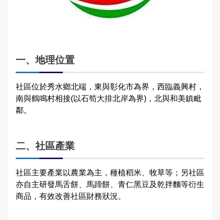
埔鹽鄉廍子社區
English
永靖鄉五汴社區
一、地理位置
永靖鄉五福社區
田中鎮西路社區
社區位於秀水鄉北端，東與彰化市為界，西臨義興村，
南與鶴鳴村相接(以石笱大排北岸為界)，北與和美鎮毗
社頭鄉埤斗社區
鄰。
員林市大埔社區
二、社區產業
秀水鄉馬興社區
社區主要產業以農業為主，種植稻米、牧草等；另社區
二林鎮華崙社區
亦自主研發馬舌餅、馬蹄餅、青仁黑豆及乾拌麵等衍生
商品，有效改善社區財務狀況。
二林鎮萬興社區