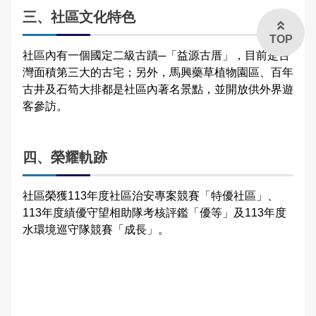
和美鎮面前社區
三、社區文化特色
TOP
彰化市安溪社區
社區內有一個國定二級古蹟─「益源古厝」，目前是台
灣面積第三大的古宅；另外，馬興藥草植物園區、百年
彰化市復興社區
古井及石笱大排都是社區內著名景點，並開放供外界遊
客參訪。
員林市南興社區
埤頭鄉合興社區
四、榮耀軌跡
社區榮獲113年度社區治安專案競賽「特優社區」、
113年度績優守望相助隊考核評鑑「優等」及113年度
水環境巡守隊競賽「成長」。