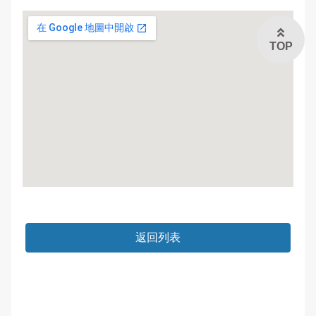
和美鎮面前社區
彰化市安溪社區
TOP
彰化市復興社區
員林市南興社區
埤頭鄉合興社區
返回列表