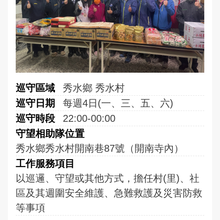
埔鹽鄉廍子社區
English
永靖鄉五汴社區
永靖鄉五福社區
田中鎮西路社區
巡守區域
秀水鄉 秀水村
巡守日期
每週4日(一、三、五、六)
社頭鄉埤斗社區
巡守時段
22:00-00:00
員林市大埔社區
守望相助隊位置
秀水鄉秀水村開南巷87號（開南寺內）
秀水鄉馬興社區
工作服務項目
以巡邏、守望或其他方式，擔任村(里)、社
二林鎮華崙社區
區及其週圍安全維護、急難救護及災害防救
二林鎮萬興社區
等事項