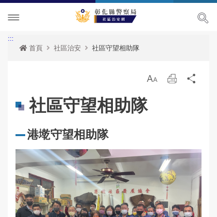
社區治安簡介
:::
首頁
社區治安
社區守望相助隊
社區治安
放
列
分
社區活動
社區守望相助隊
大
印
享
社區守望相助隊
下載專區
治安社區導覽
活動訊息
港墘守望相助隊
政令宣導
電子報
竹塘鄉竹塘社區
網站導覽
社區經驗分享
社頭鄉張厝社區
雙語詞彙
鹿港鎮南勢社區
常見問答
溪湖鎮汴頭社區