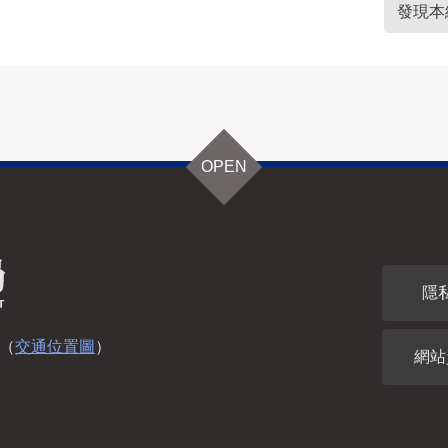
發現本
OPEN
隱
（
交通位置圖
）
網站