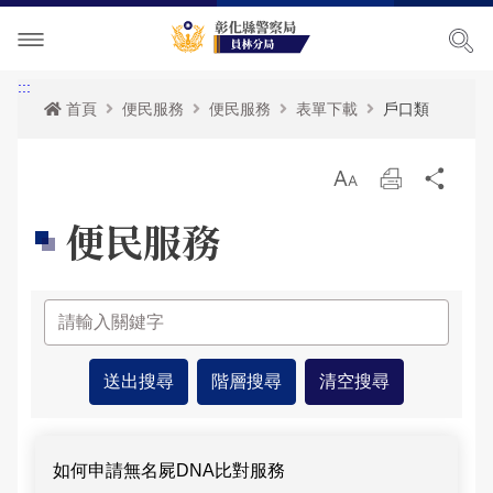
單位介紹
:::
首頁
便民服務
便民服務
表單下載
戶口類
訊息中心
關於我們
放
列
分
各項宣導
主管簡介
最新消息
大
印
享
便民服務
便民服務
組織執掌
活動訊息
交通安全宣導
民意廣場
聯絡資訊
RSS訊息中心
婦幼宣導
便民服務
影音出版品
轄區概況
保防宣導
表單下載
分局長信箱
相關連結
轄區派出所
一般犯罪預防宣導
政府資訊公開
問卷調查
活動相簿
便民服務-列表
青春專案
雙語詞彙
警民交流留言板
影音多媒體
如何申請無名屍DNA比對服務
網站導覽