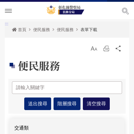
單位介紹
:::
首頁
便民服務
便民服務
表單下載
訊息中心
關於我們
放
列
分
各項宣導
主管簡介
最新消息
大
印
享
便民服務
便民服務
組織執掌
活動訊息
交通安全宣導
民意廣場
聯絡資訊
RSS訊息中心
婦幼宣導
便民服務
影音出版品
轄區概況
保防宣導
表單下載
分局長信箱
相關連結
轄區派出所
一般犯罪預防宣導
政府資訊公開
問卷調查
活動相簿
便民服務-列表
青春專案
雙語詞彙
警民交流留言板
影音多媒體
交通類
網站導覽