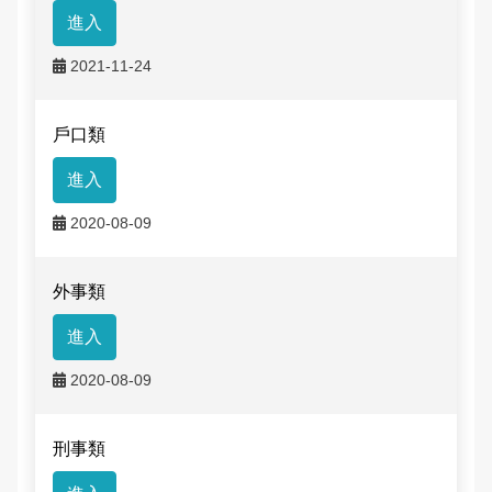
進入
申辦資訊
交通違規檢舉
雙語詞彙
2021-11-24
常見問答
本局信箱
民眾檔案應用專區
戶口類
常見問答
進入
2020-08-09
English
外事類
進入
2020-08-09
刑事類