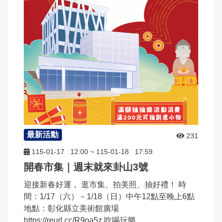
申辦資訊
交通違規檢舉
雙語詞彙
常見問答
本局信箱
民眾檔案應用專區
常見問答
English
最新活動
231
115-01-17
12:00
~
115-01-18
17:59
開春市集｜週末就來卦山3號
迎接新春好運， 逛市集、拍美照、抽好禮！ 時
間：1/17（六）－1/18（日）中午12點至晚上6點
地點：彰化縣立美術館廣場
https://reurl.cc/R9oa5z 吃喝玩樂...