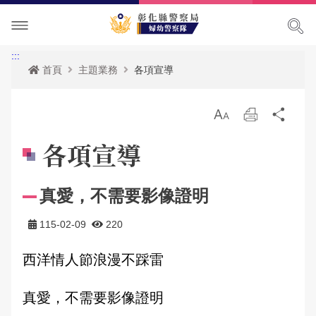
單位介紹
:::
首頁
主題業務
各項宣導
訊息中心
關於我們
放
列
分
便民服務
隊長簡介
最新消息
大
印
享
各項宣導
主題業務
組織架構
活動訊息
婦幼宣導申請服務
真愛，不需要影像證明
民意廣場
聯絡資訊及位置
RSS訊息中心
警察法規查詢
婦幼被害防治
115-02-09
220
影音出版品
性侵高再犯危險人數查詢
性騷擾防治
民眾意見信箱
家庭暴力防治
西洋情人節浪漫不踩雷
相關連結
婦幼專區
兒少保護
警民交流留言板
活動相簿
性侵害防治
真愛，不需要影像證明
政府資訊公開
影音多媒體
兒少性剝削防制
網站導覽