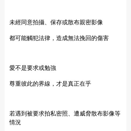
申辦資訊
跟蹤騷擾防制
雙語詞彙
性影像防治
未經同意拍攝、保存或散布親密影像
常見問答
都可能觸犯法律，造成無法挽回的傷害
English
愛不是要求或勉強
尊重彼此的界線，才是真正在乎
若遇到被要求拍私密照、遭威脅散布影像等
情況