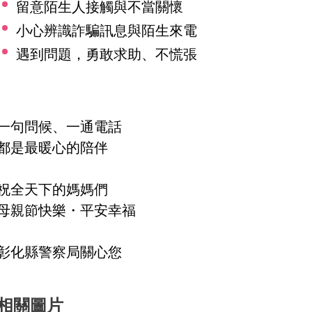
留意陌生人接觸與不當關懷
小心辨識詐騙訊息與陌生來電
遇到問題，勇敢求助、不慌張
一句問候、一通電話
都是最暖心的陪伴
祝全天下的媽媽們
母親節快樂・平安幸福
彰化縣警察局關心您
相關圖片