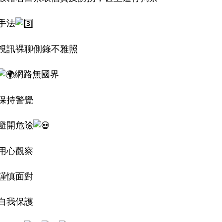
手法
視訊裸聊側錄不雅照
網路無國界
保持警覺
避開危險
用心觀察
謹慎面對
自我保護