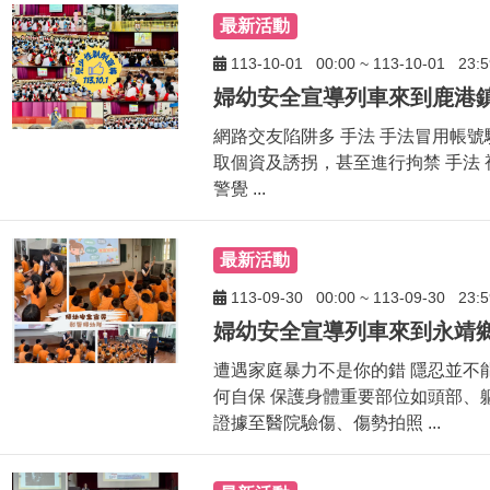
最新活動
113-10-01
00:00
~
113-10-01
23:5
網路交友陷阱多 手法 手法冒用帳號
取個資及誘拐，甚至進行拘禁 手法 
警覺 ...
最新活動
113-09-30
00:00
~
113-09-30
23:5
遭遇家庭暴力不是你的錯 隱忍並不
何自保 保護身體重要部位如頭部、軀
證據至醫院驗傷、傷勢拍照 ...