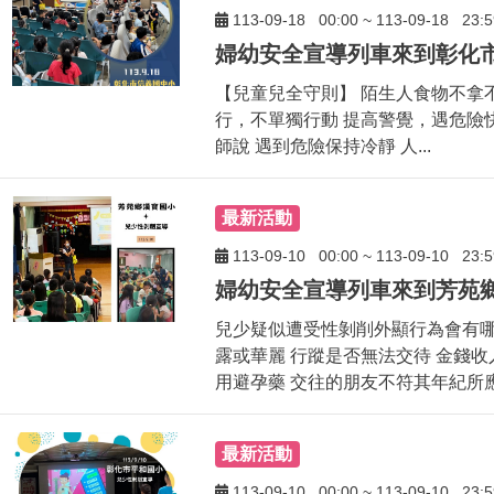
113-09-18
00:00
~
113-09-18
23:5
【兒童兒全守則】 陌生人食物不拿
行，不單獨行動 提高警覺，遇危險
師說 遇到危險保持冷靜 人...
最新活動
113-09-10
00:00
~
113-09-10
23:5
兒少疑似遭受性剝削外顯行為會有哪
露或華麗 行蹤是否無法交待 金錢
用避孕藥 交往的朋友不符其年紀所應交
最新活動
113-09-10
00:00
~
113-09-10
23:5