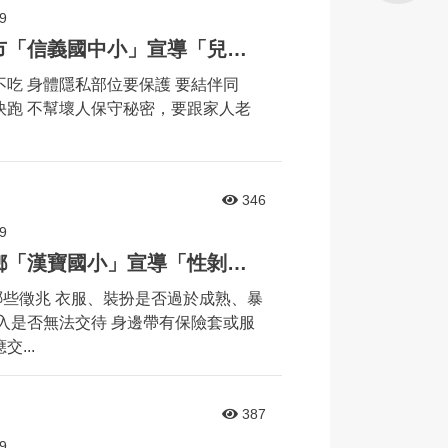
9
婦幼安全宣導列車來到彰化市「信義國中小」宣導「兒童自我保護」相關議題
不吃 身體隱私部位要保護 要結伴同
快跑 不幫壞人保守秘密，要跟家人老
346
9
婦幼安全宣導列車來到芳苑鄉「漢寶國小」宣導「性剝削」相關議題
些徵兆 衣服、裝扮是否過於成熟、暴
收入是否無法交待 身邊帶有保險套或服
...
387
9