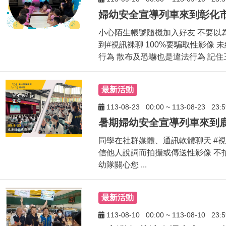
小心陌生帳號隨機加入好友 不要以為
到#視訊裸聊 100%要騙取性影像
行為 散布及恐嚇也是違法行為 記住三
最新活動
113-08-23
00:00
~
113-08-23
23:5
同學在社群媒體、通訊軟體聊天 #視
信他人說詞而拍攝或傳送性影像 不拍
幼隊關心您 ...
最新活動
113-08-10
00:00
~
113-08-10
23:5