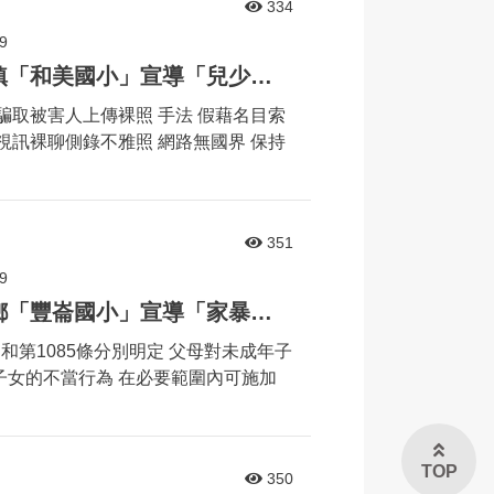
334
9
婦幼安全宣導列車來到和美鎮「和美國小」宣導「兒少性剝削」相關議題
騙取被害人上傳裸照 手法 假藉名目索
視訊裸聊側錄不雅照 網路無國界 保持
351
9
婦幼安全宣導列車來到埤頭鄉「豐崙國小」宣導「家暴」相關議題
Ⅱ和第1085條分別明定 父母對未成年子
子女的不當行為 在必要範圍內可施加
TOP
350