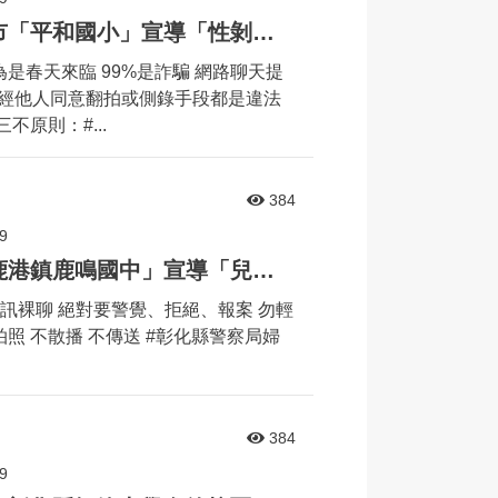
婦幼安全宣導列車來到彰化市「平和國小」宣導「性剝削」相關議題
是春天來臨 99%是詐騙 網路聊天提
 未經他人同意翻拍或側錄手段都是違法
不原則：#...
384
9
暑期婦幼安全宣導列車來到鹿港鎮鹿鳴國中」宣導「兒少性剝削」相關議題
訊裸聊 絕對要警覺、拒絕、報案 勿輕
照 不散播 不傳送 #彰化縣警察局婦
384
9