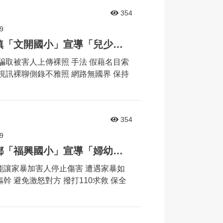
354
9
婦幼安全宣導列車來到鹿港鎮「文開國小」宣導「兒少性剝削」相關議題
騙取被害人上傳裸照 手法 假藉名目索
視訊裸聊側錄不雅照 網路無國界 保持
354
9
婦幼安全宣導列車來到永靖鄉「福興國小」宣導「婦幼安全」相關議題
能讓家暴加害人停止傷害 遭遇家暴如
幹 避免激怒對方 撥打110求救 保全