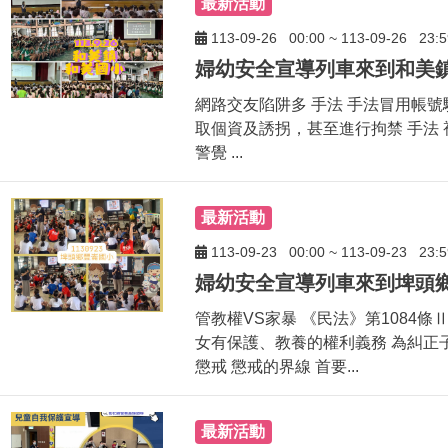
最新活動
113-09-26
00:00
~
113-09-26
23:5
網路交友陷阱多 手法 手法冒用帳號
取個資及誘拐，甚至進行拘禁 手法 
警覺 ...
最新活動
113-09-23
00:00
~
113-09-23
23:5
管教權VS家暴 《民法》第1084條
女有保護、教養的權利義務 為糾正
懲戒 懲戒的界線 首要...
最新活動