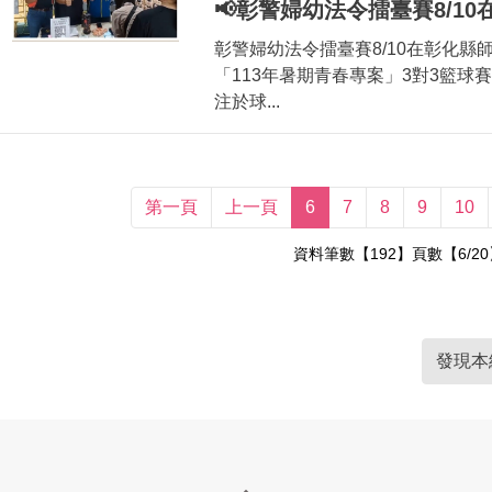
📢彰警婦幼法令擂臺賽8/1
彰警婦幼法令擂臺賽8/10在彰化縣
「113年暑期青春專案」3對3籃球賽(
注於球...
第一頁
上一頁
6
7
8
9
10
資料筆數【192】頁數【6/20
發現本