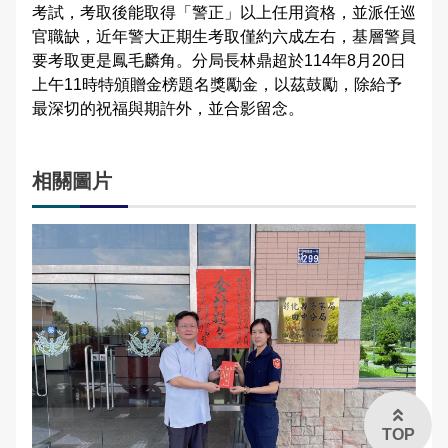
考試，考取後能取得「警正」以上任用資格，並派任巡
申辦資訊
交通違規檢舉
內安派出所轄區介紹
官職缺，近年警大正期生考取僅約六成左右，基層警員
雙語詞彙
要考取更是鳳毛麟角。分局長林鼎超於114年8月20日
常見問答
社頭分駐所轄區介紹
上午11時特頒贈金榜題名獎勵金，以茲鼓勵，除給予
本局信箱
最深切的祝福與期許外，並合影留念。
朝興派出所轄區介紹
常見問答
二水分駐所轄區介紹
相關圖片
源泉派出所轄區介紹
English
TOP