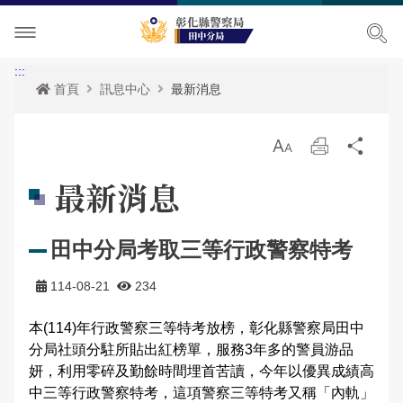
單位介紹
:::
首頁
訊息中心
最新消息
訊息中心
關於我們
放
列
分
各項宣導
主管簡介
最新消息
大
印
享
最新消息
便民服務
組織執掌
活動訊息
各項宣導
田中分局考取三等行政警察特考
民意廣場
聯絡資訊
RSS訊息中心
表單下載
114-08-21
234
影音出版品
轄區概況
資料查詢
分局長信箱
本(114)年行政警察三等特考放榜，彰化縣警察局田中
相關連結
各分駐(派出)所轄區介紹
政府資訊公開
問卷調查
活動相簿
分局社頭分駐所貼出紅榜單，服務3年多的警員游品
妍，利用零碎及勤餘時間埋首苦讀，今年以優異成績高
雙語詞彙
警民交流留言板
影音多媒體
田中派出所轄區介紹
中三等行政警察特考，這項警察三等特考又稱「內軌」
網站導覽