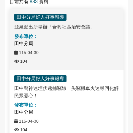
目前共有
883
資料
申辦資訊
交通違規檢舉
內安派出所轄區介紹
最新消息-列表
雙語詞彙
田中分局好人好事報導
常見問答
社頭分駐所轄區介紹
源泉派出所舉辦「合興社區治安會議」
本局信箱
朝興派出所轄區介紹
常見問答
田中分局
二水分駐所轄區介紹
115-04-30
104
源泉派出所轄區介紹
English
田中分局好人好事報導
田中警神速埋伏逮捕竊嫌 失竊機車火速尋回化解
民眾憂心！
田中分局
115-04-30
104