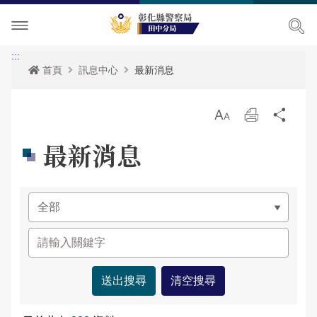
單位介紹
:::
首頁
訊息中心
最新消息
訊息中心
關於我們
放
列
分
各項宣導
主管簡介
最新消息
大
印
享
最新消息
便民服務
組織執掌
活動訊息
各項宣導
民意廣場
聯絡資訊
RSS訊息中心
表單下載
影音出版品
轄區概況
資料查詢
分局長信箱
相關連結
各分駐(派出)所轄區介紹
政府資訊公開
問卷調查
活動相簿
雙語詞彙
警民交流留言板
影音多媒體
田中派出所轄區介紹
網站導覽