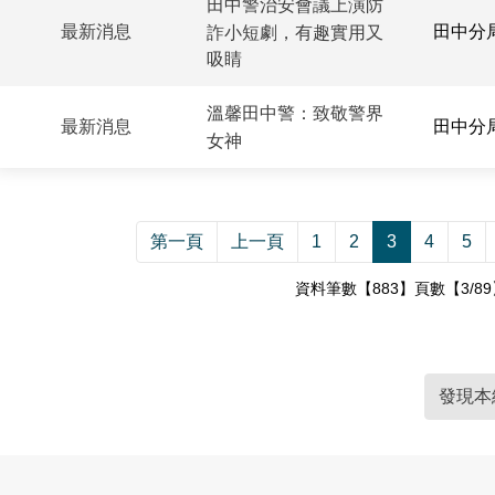
田中警治安會議上演防
最新消息
田中分
詐小短劇，有趣實用又
吸睛
溫馨田中警：致敬警界
最新消息
田中分
女神
第一頁
上一頁
1
2
3
4
5
資料筆數【883】頁數【3/89
發現本