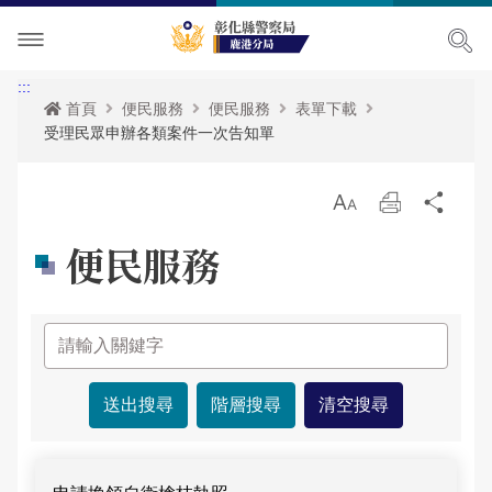
單位介紹
:::
首頁
便民服務
便民服務
表單下載
受理民眾申辦各類案件一次告知單
訊息中心
主管簡介
各項宣導
組織執掌
最新消息
放
列
分
大
印
享
便民服務
便民服務
聯絡資訊
活動訊息
各項宣導
民意廣場
轄區概況
RSS訊息中心
治安宣導
便民服務
影音出版品
轄區派出所
交通安全宣導
表單下載
分局長信箱
相關連結
預防宣導
政府資訊公開
問卷調查
活動相簿
婦幼宣導
雙語詞彙
警民交流留言板
影音多媒體
便民服務-列表
網站導覽