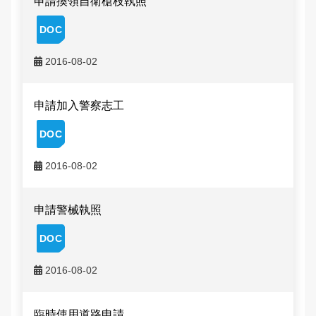
申請換領自衛槍枝執照
保防宣導
申辦資訊
交通違規檢舉
雙語詞彙
一般犯罪預防宣導
常見問答
2016-08-02
本局信箱
165反詐騙宣導
常見問答
申請加入警察志工
法令條文宣導
109年加強重要節日安全維護工作專區
2016-08-02
English
申請警械執照
2016-08-02
臨時使用道路申請