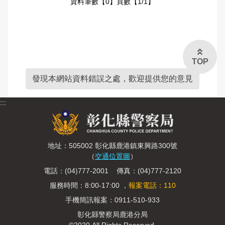
資料筆數【0】頁數【1/1】
保防宣導
申辦資訊
交通違規檢舉
雙語詞彙
一般犯罪預防宣導
常見問答
本局信箱
165反詐騙宣導
TOP
常見問答
發現本網站資料錯誤之處，歡迎提供您的意見
法令條文宣導
:::
109年加強重要節日安全維護工作專區
English
地址：505002 彰化縣鹿港鎮東興路300號
（
交通位置圖
）
電話：(04)777-2001 傳真：(04)777-2120
服務時間：8:00-17:00 ，
報案電話：110
手機簡訊報案：0911-510-933
彰化縣警察局鹿港分局