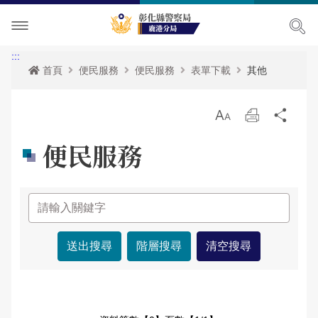
單位介紹
:::
首頁
便民服務
便民服務
表單下載
其他
訊息中心
主管簡介
放
列
分
各項宣導
組織執掌
最新消息
大
印
享
便民服務
便民服務
聯絡資訊
活動訊息
各項宣導
民意廣場
轄區概況
RSS訊息中心
治安宣導
便民服務
影音出版品
轄區派出所
交通安全宣導
表單下載
分局長信箱
相關連結
預防宣導
政府資訊公開
問卷調查
活動相簿
便民服務-列表
婦幼宣導
雙語詞彙
警民交流留言板
影音多媒體
網站導覽