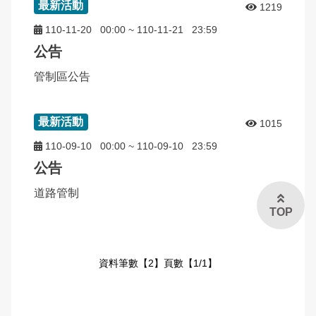
最新活動
1219
保防宣導
申辦資訊
交通違規檢舉
雙語詞彙
110-11-20
00:00
~
110-11-21
23:59
公告
一般犯罪預防宣導
常見問答
本局信箱
管制區公告
165反詐騙宣導
常見問答
法令條文宣導
最新活動
1015
110-09-10
00:00
~
110-09-10
23:59
109年加強重要節日安全維護工作專區
公告
English
道路管制
TOP
資料筆數【2】頁數【1/1】