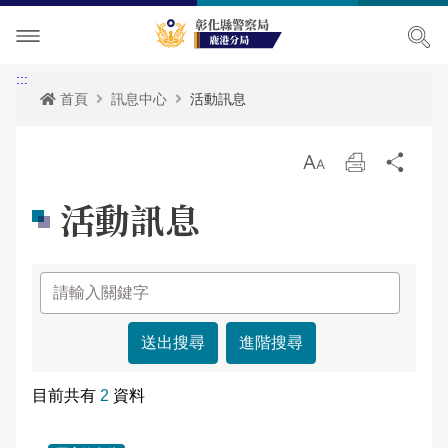
單位介紹
:::
首頁
訊息中心
活動訊息
訊息中心
主管簡介
放
列
分
各項宣導
組織執掌
最新消息
大
印
享
活動訊息
便民服務
聯絡資訊
活動訊息
各項宣導
民意廣場
轄區概況
RSS訊息中心
治安宣導
便民服務
影音出版品
轄區派出所
交通安全宣導
表單下載
分局長信箱
進階搜尋
相關連結
預防宣導
政府資訊公開
問卷調查
活動相簿
目前共有
2
資料
婦幼宣導
雙語詞彙
警民交流留言板
影音多媒體
網站導覽