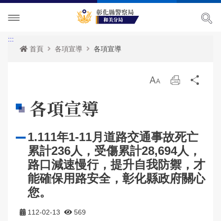
單位介紹
:::
首頁
各項宣導
各項宣導
訊息中心
主管簡介
放
列
分
各項宣導
組織執掌
最新消息
大
印
享
各項宣導
便民服務
聯絡資訊
活動訊息
治安宣導
1.111年1-11月道路交通事故死亡
民意廣場
轄區概況
公開徵信專區
交通安全宣導
政府資訊公開
累計236人，受傷累計28,694人，
影音出版品
轄區派出所
RSS訊息中心
婦幼宣導
申辦資訊
分局長信箱
路口減速慢行，提升自我防禦，才
能確保用路安全，彰化縣政府關心
相關連結
保防宣導
常見問答
問卷調查
活動相簿
您。
廉政指引
防空疏散避難專區
警民交流留言板
影音多媒體
112-02-13
569
網站導覽