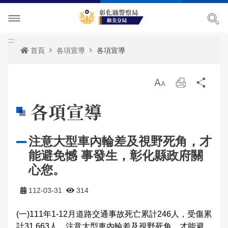
單位介紹
:::
首頁
各項宣導
各項宣導
訊息中心
主管簡介
放
列
分
各項宣導
組織執掌
最新消息
大
印
享
各項宣導
便民服務
聯絡資訊
活動訊息
治安宣導
注意大型車內輪差及視野死角，才
民意廣場
轄區概況
公開徵信專區
交通安全宣導
政府資訊公開
能避免憾 事發生，彰化縣政府關
影音出版品
轄區派出所
RSS訊息中心
婦幼宣導
申辦資訊
分局長信箱
心您。
相關連結
保防宣導
常見問答
問卷調查
活動相簿
112-03-31
314
(一)111年1-12月道路交通事故死亡累計246人，受傷累
廉政指引
防空疏散避難專區
警民交流留言板
影音多媒體
網站導覽
計31,663人，注意大型車內輪差及視野死角，才能避