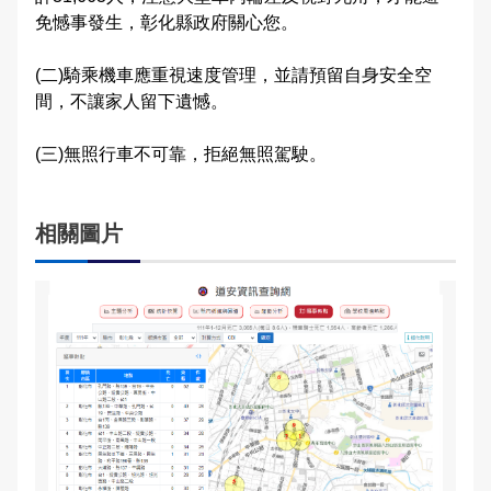
免憾事發生，彰化縣政府關心您。
交通違規檢舉
雙語詞彙
(二)騎乘機車應重視速度管理，並請預留自身安全空
本局信箱
間，不讓家人留下遺憾。
(三)無照行車不可靠，拒絕無照駕駛。
常見問答
相關圖片
English