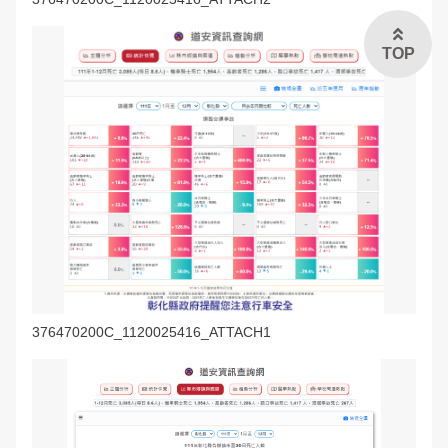
TOP
376470200C_1120025416_ATTACH1