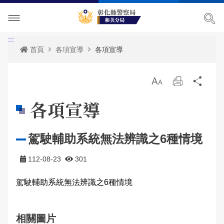
單位介紹
:::
首頁
各項宣導
各項宣導
訊息中心
主管簡介
放
列
分
各項宣導
組織執掌
最新消息
大
印
享
各項宣導
便民服務
聯絡資訊
活動訊息
治安宣導
駕駛輔助系統無法辨識之6種情境
民意廣場
轄區概況
公開徵信專區
交通安全宣導
政府資訊公開
112-08-23
301
影音出版品
轄區派出所
RSS訊息中心
婦幼宣導
申辦資訊
分局長信箱
駕駛輔助系統無法辨識之6種情境
相關連結
保防宣導
常見問答
問卷調查
活動相簿
廉政指引
防空疏散避難專區
警民交流留言板
影音多媒體
相關圖片
網站導覽