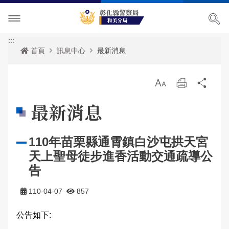
單位介紹
:::
首頁
訊息中心
最新消息
訊息中心
主管簡介
放
列
分
各項宣導
組織執掌
最新消息
大
印
享
最新消息
便民服務
聯絡資訊
活動訊息
治安宣導
110年苗栗縣通霄鎮白沙屯拱天宮
民意廣場
轄區概況
公開徵信專區
交通安全宣導
政府資訊公開
天上聖母徒步進香活動交通疏導公
影音出版品
轄區派出所
RSS訊息中心
婦幼宣導
申辦資訊
分局長信箱
告
相關連結
保防宣導
常見問答
問卷調查
活動相簿
110-04-07
857
公告如下:
廉政指引
防空疏散避難專區
警民交流留言板
影音多媒體
網站導覽