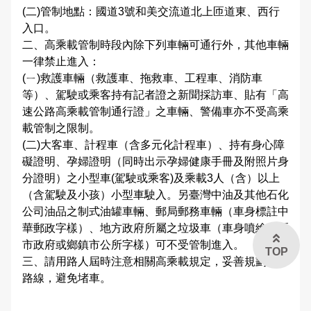
(二)管制地點：國道3號和美交流道北上匝道東、西行
交通違規檢舉
入口。
雙語詞彙
二、高乘載管制時段內除下列車輛可通行外，其他車輛
一律禁止進入：
本局信箱
(ㄧ)救護車輛（救護車、拖救車、工程車、消防車
等）、駕駛或乘客持有記者證之新聞採訪車、貼有「高
常見問答
速公路高乘載管制通行證」之車輛、警備車亦不受高乘
載管制之限制。
(二)大客車、計程車（含多元化計程車）、持有身心障
礙證明、孕婦證明（同時出示孕婦健康手冊及附照片身
English
分證明）之小型車(駕駛或乘客)及乘載3人（含）以上
（含駕駛及小孩）小型車駛入。另臺灣中油及其他石化
公司油品之制式油罐車輛、郵局郵務車輛（車身標註中
華郵政字樣）、地方政府所屬之垃圾車（車身噴繪有縣
市政府或鄉鎮市公所字樣）可不受管制進入。
TOP
三、請用路人屆時注意相關高乘載規定，妥善規劃行車
路線，避免堵車。