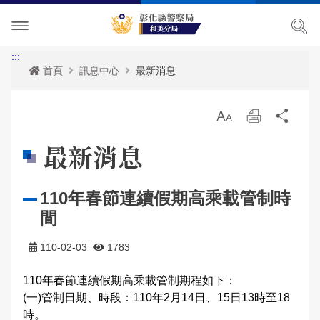
單位介紹
:::
首頁
訊息中心
最新消息
訊息中心
主管簡介
放
列
分
各項宣導
組織執掌
最新消息
大
印
享
最新消息
便民服務
聯絡資訊
活動訊息
治安宣導
110年春節連續假期高乘載管制時
民意廣場
轄區概況
公開徵信專區
交通安全宣導
政府資訊公開
間
影音出版品
轄區派出所
RSS訊息中心
婦幼宣導
申辦資訊
分局長信箱
110-02-03
1783
相關連結
保防宣導
常見問答
問卷調查
活動相簿
110年春節連續假期高乘載管制期程如下：
(一)管制日期、時段：110年2月14日、15日13時至18
廉政指引
防空疏散避難專區
警民交流留言板
影音多媒體
網站導覽
時。