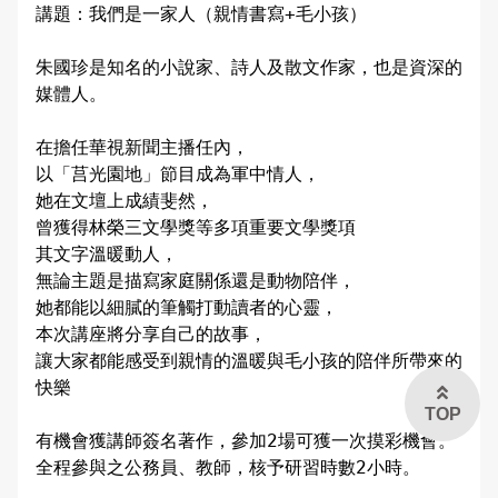
講題：我們是一家人（親情書寫+毛小孩）

交通違規檢舉
雙語詞彙
朱國珍是知名的小說家、詩人及散文作家，也是資深的
媒體人。

本局信箱
在擔任華視新聞主播任內，

常見問答
以「莒光園地」節目成為軍中情人，

她在文壇上成績斐然，

曾獲得林榮三文學獎等多項重要文學獎項

其文字溫暖動人，

English
無論主題是描寫家庭關係還是動物陪伴，

她都能以細膩的筆觸打動讀者的心靈，

本次講座將分享自己的故事，

讓大家都能感受到親情的溫暖與毛小孩的陪伴所帶來的
快樂

TOP
有機會獲講師簽名著作，參加2場可獲一次摸彩機會。

全程參與之公務員、教師，核予研習時數2小時。