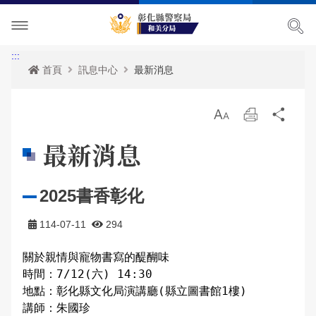
單位介紹
:::
首頁
訊息中心
最新消息
訊息中心
主管簡介
放
列
分
各項宣導
組織執掌
最新消息
大
印
享
最新消息
便民服務
聯絡資訊
活動訊息
治安宣導
2025書香彰化
民意廣場
轄區概況
公開徵信專區
交通安全宣導
政府資訊公開
114-07-11
294
影音出版品
轄區派出所
RSS訊息中心
婦幼宣導
申辦資訊
分局長信箱
關於親情與寵物書寫的醍醐味

相關連結
保防宣導
常見問答
問卷調查
活動相簿
時間：7/12(六) 14:30

地點：彰化縣文化局演講廳(縣立圖書館1樓)

廉政指引
防空疏散避難專區
警民交流留言板
影音多媒體
講師：朱國珍

網站導覽